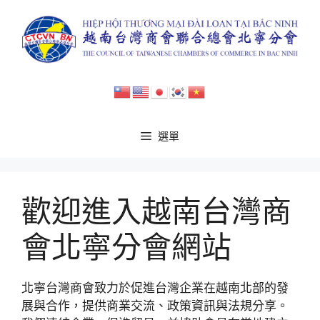
跳
至
主
要
內
容
選單
歡迎進入越南台灣商
會北寧分會網站
北寧台灣商會致力於促進台灣企業在越南北部的發
展與合作，提供商業交流、政策資訊與法規分享。