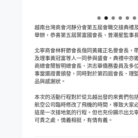
越南台灣商會河靜分會第五屆會職交接典禮及
舉辦，恭喜第五屆葉富國會長、曾潮星監事
北寧商會林軒節會長偕同黃雍正名譽會長，
及理事黃冠富等人一同參與盛會。典禮中亦
商總會簡智明總會長、洪志華僑務委員及多
事當選證書頒發，同時對於第四屆會長、理
品與感謝狀。
本次的活動行程對於從北越出發的來賓們包
航空公司臨時修改了飛機的時間，導致大家
這是一次接地氣的行程。但也充份顯示出北
可貴之處，情義相挺，有情有義。