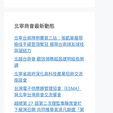
北寧商會最新動態
北寧台商隊例賽第三站：張凱華展現
極佳手感登頂奪冠 展現台商球友球技
與凝結力
北越台商會 歡送領務組昌建明組長榮
調
北寧省政府深化高科技產業招商交流
座談會
台灣電子供應鏈管理協會（ESMA）
與北寧台灣商會交流餐會
越總第 27 屆第二次理監事聯席會於
下龍灣召開 共同推舉袁濟凡競選「第