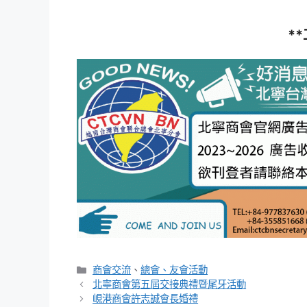
*
分
商會交流
、
總會、友會活動
類
北寧商會第五屆交接典禮暨尾牙活動
峴港商會許志誠會長婚禮