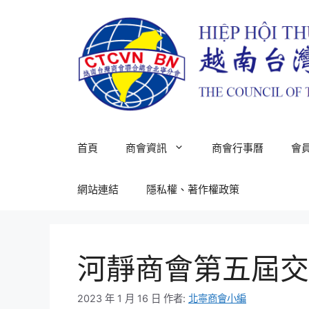
跳
至
主
要
內
容
首頁
商會資訊
商會行事曆
會
網站連結
隱私權、著作權政策
河靜商會第五屆交
2023 年 1 月 16 日
作者:
北寧商會小編