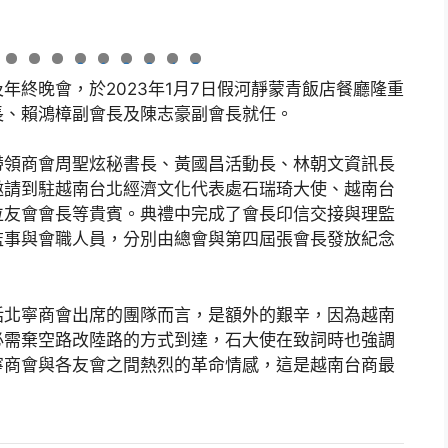
0
1
2
3
4
5
年終晚會，於2023年1月7日假河靜蒙青飯店餐廳隆重
長、賴鴻樟副會長及陳志豪副會長就任。
帶領商會周聖炫秘書長、黃國昌活動長、林朝文資訊長
邀請到駐越南台北經濟文化代表處石瑞琦大使、越南台
位友會會長等貴賓。典禮中完成了會長印信交接與理監
監事與會職人員，分別由總會與第四屆張會長發放紀念
括北寧商會出席的團隊而言，是額外的艱辛，因為越南
必需棄空路改陸路的方式到達，石大使在致詞時也強調
寧商會與各友會之間熱烈的革命情感，這是越南台商最