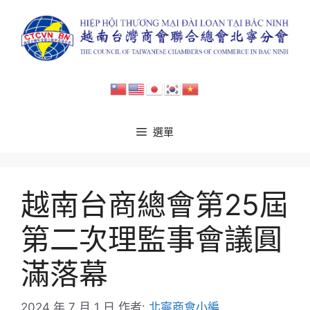
跳
至
主
要
內
容
選單
越南台商總會第25屆
第二次理監事會議圓
滿落幕
2024 年 7 月 1 日
作者:
北寧商會小編