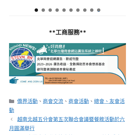
0
**工商服務**
分
僑界活動
、
商會交流
、
商會活動
、
總會、友會活
類
動
越南北越五分會第五次聯合會議暨餐敘活動於六
月圓滿舉行