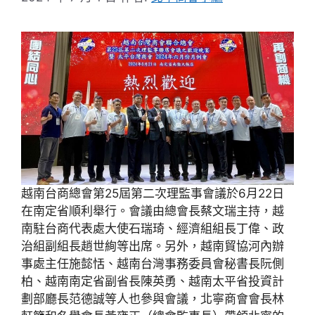
越南台商總會第25屆第二次理監事會議於6月22日
在南定省順利舉行。會議由總會長蔡文瑞主持，越
南駐台商代表處大使石瑞琦、經濟組組長丁偉、政
治組副組長趙世絢等出席。另外，越南貿協河內辦
事處主任施懿恬、越南台灣事務委員會秘書長阮側
柏、越南南定省副省長陳英勇、越南太平省投資計
劃部廳長范德誠等人也參與會議，北寧商會會長林