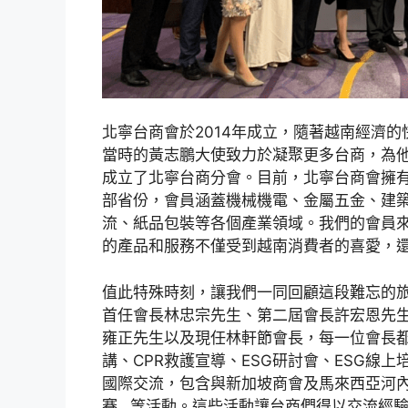
北寧台商會於2014年成立，隨著越南經濟
當時的黃志鵬大使致力於凝聚更多台商，為
成立了北寧台商分會。目前，北寧台商會擁有
部省份，會員涵蓋機械機電、金屬五金、建
流、紙品包裝等各個產業領域。我們的會員
的產品和服務不僅受到越南消費者的喜愛，
值此特殊時刻，讓我們一同回顧這段難忘的
首任會長林忠宗先生、第二屆會長許宏恩先
雍正先生以及現任林軒節會長，每一位會長
講、CPR救護宣導、ESG研討會、ESG線
國際交流，包含與新加坡商會及馬來西亞河
賽…等活動。這些活動讓台商們得以交流經