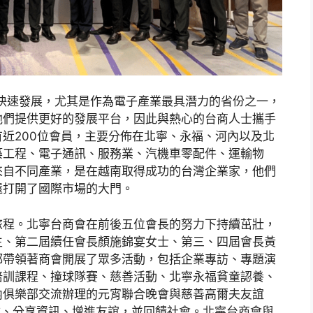
的快速發展，尤其是作為電子產業最具潛力的省份之一，
他們提供更好的發展平台，因此與熱心的台商人士攜手
近200位會員，主要分佈在北寧、永福、河內以及北
築工程、電子通訊、服務業、汽機車零配件、運輸物
來自不同產業，是在越南取得成功的台灣企業家，他們
還打開了國際市場的大門。
旅程。北寧台商會在前後五位會長的努力下持續茁壯，
生、第二屆續任會長顏施錦宴女士、第三、四屆會長黃
都帶領著商會開展了眾多活動，包括企業專訪、專題演
上培訓課程、撞球隊賽、慈善活動、北寧永福貧童認養、
內俱樂部交流辦理的元宵聯合晚會與慈善高爾夫友誼
驗、分享資訊、增進友誼，並回饋社會。北寧台商會與