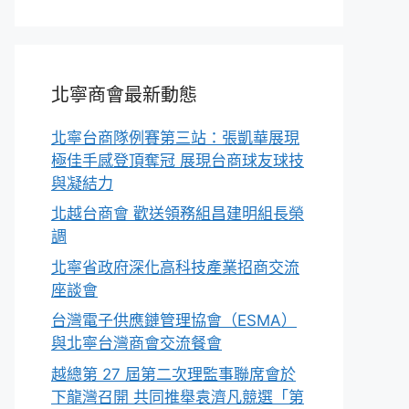
北寧商會最新動態
北寧台商隊例賽第三站：張凱華展現
極佳手感登頂奪冠 展現台商球友球技
與凝結力
北越台商會 歡送領務組昌建明組長榮
調
北寧省政府深化高科技產業招商交流
座談會
台灣電子供應鏈管理協會（ESMA）
與北寧台灣商會交流餐會
越總第 27 屆第二次理監事聯席會於
下龍灣召開 共同推舉袁濟凡競選「第