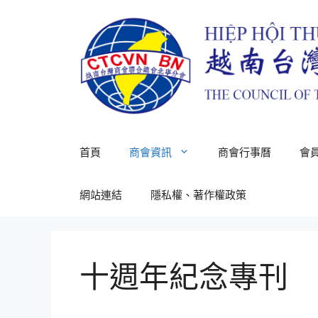
跳
至
主
要
內
容
首頁
商會資訊
商會行事曆
會
網站連結
隱私權、著作權政策
十週年紀念專刊