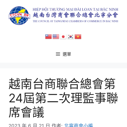
跳
至
主
要
內
容
選單
越南台商聯合總會第
24屆第二次理監事聯
席會議
2023 年 6 月 21 日
作者:
北寧商會小編