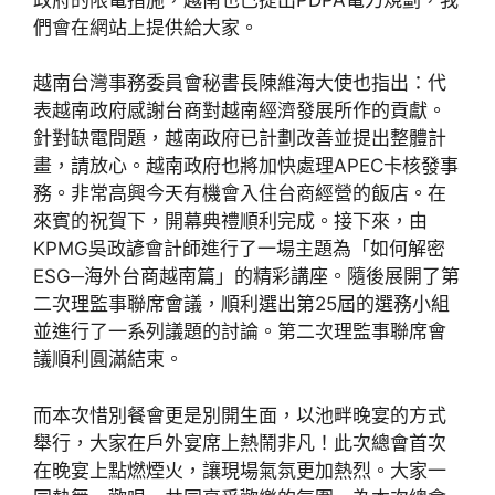
們會在網站上提供給大家。
越南台灣事務委員會秘書長陳維海大使也指出：代
表越南政府感謝台商對越南經濟發展所作的貢獻。
針對缺電問題，越南政府已計劃改善並提出整體計
畫，請放心。越南政府也將加快處理APEC卡核發事
務。非常高興今天有機會入住台商經營的飯店。在
來賓的祝賀下，開幕典禮順利完成。接下來，由
KPMG吳政諺會計師進行了一場主題為「如何解密
ESG─海外台商越南篇」的精彩講座。隨後展開了第
二次理監事聯席會議，順利選出第25屆的選務小組
並進行了一系列議題的討論。第二次理監事聯席會
議順利圓滿結束。
而本次惜別餐會更是別開生面，以池畔晚宴的方式
舉行，大家在戶外宴席上熱鬧非凡！此次總會首次
在晚宴上點燃煙火，讓現場氣氛更加熱烈。大家一