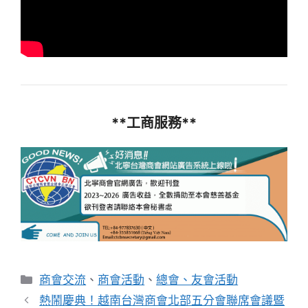
**工商服務**
分
商會交流
、
商會活動
、
總會、友會活動
類
熱鬧慶典！越南台灣商會北部五分會聯席會議暨