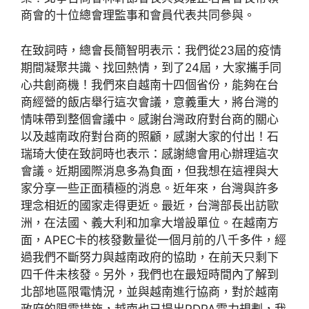
商會的十位總會理監事和會員代表共同參與。
在致詞時，總會長簡智明表示：我們從23屆的疫情
期間凝聚共識、找回熱情，到了24屆，大家攜手同
心共創商機！我們來自越南十四個省份，能夠在台
商經營的飯店舉行這次會議，意義重大，將台灣的
情味帶到整個會議中。感謝台灣政府對台商的關心
以及越南政府對台商的照顧，感謝大家的付出！石
瑞琦大使在致詞時也表示：感謝總會用心辦理這次
會議。近期國際消息多為負面，但我想在這裡與大
家分享一些正面積極的消息。近年來，台灣與許多
理念相近的國家走得更近。最近，台灣部長出訪歐
洲，在法國、義大利和加拿大增設單位。在越南方
面，APEC卡的核發數量從一個月前的八千多件，經
過我們不斷努力與越南政府的協助，在前天只剩下
四千件未核發。另外，我們也在最短時間內了解到
北部地區限電情況，並與越南進行協商，對於越南
政府的限電措施，越南也已提出PDPA電力規劃，我